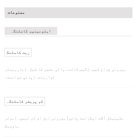
مصنوعات
ایلومینیم کاسٹنگ۔
ریت کاسٹنگ
بیرونی چراغ کیس۔
گیس کاٹنے والی مشین کا شیل۔
ہارویسٹر
|
|
لوازمات۔
پائپ جوائنٹ۔
|
کم پریشر کاسٹنگ۔
مکینیکل آلات ایگزاسٹ پائپ
بیرونی ایل ای ڈی لیمپ۔
موٹر
|
|
ہاؤسنگ