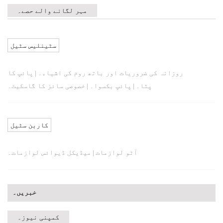
مہر لگانے والے حصے۔
سٹینلیس سٹیل
روزانہ کی ضروریات اور باتھ روم کی اشیاء۔
پائپ کا
|
پٹا۔
پائپ بکسوا۔
خصوصی سائز کا گاسکیٹ۔
|
|
کاربن سٹیل
آٹو لوازمات
میڈیکل ڈیوائس لوازمات۔
|
خبریں۔
کمپنی نیوز۔