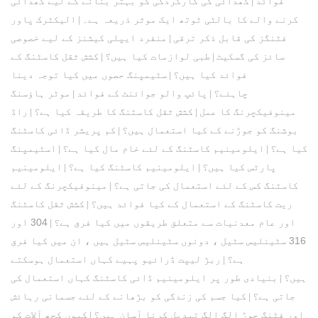
فوائد
کھدائی کی کارکردگی کو بہتر بنانے کے لیے کھدائی
|
کرنے والے کا بالٹی ٹوتھ ایک موثر ذریعہ ہے۔
الیکٹرک پاور
|
فٹنگز کی قابل ذکر ترقی
منفرد ایپلی کیشنز کے لیے خصوصی
|
سائز کی گسکیٹ
طبی لوازمات کیا ہیں؟
کشش ثقل کاسٹنگ کے
|
|
فوائد کیا ہیں؟
سٹیمپنگ حصوں میں کیا توجہ دینا
|
چاہئے؟
پائپ والو جوائنٹ کے فوائد
موٹر ہاؤسنگ
|
|
مینوفیکچرنگ کا عمل
کشش ثقل کاسٹنگ کا طریقہ کیا ہے؟
راڈ
|
|
بوشنگ کو جوڑنے کے کیا استعمال ہیں؟
کم پریشر ڈائی کاسٹنگ
|
کیا ہے؟
ایلومینیم کاسٹنگ کے لئے خام مال کیا ہے؟
اسٹیمپنگ
|
|
پارٹس کیا ہیں؟
ایلومینیم کاسٹنگ کیا ہے؟
ایلومینیم
|
|
کاسٹنگ کس کے لئے استعمال کی جاتی ہے؟
مینوفیکچرنگ کے لئے
|
ریت کاسٹنگ کے استعمال کے کیا فوائد ہیں؟
کشش ثقل کاسٹنگ
|
اور عام معدنیات سے متعلق طریقوں میں کیا فرق ہے؟
304 اور
|
316 سٹینلیس سٹیل ، دونوں سٹینلیس سٹیل ہیں ، ان میں کیا فرق
ہے؟
ربڑ لیپت ڈرائیو پہیے کہاں استعمال ہوسکتے
|
ہیں؟
بنیادی طور پر ایلومینیم ڈائی کاسٹنگ کہاں استعمال کی
|
جاتی ہے؟
کیا جسم کی زندگی کو بڑھانے کے لئے جسمانی رہائش
|
اور فٹنگ جوڑ الگ الگ تبدیل کرنا آسان ہیں؟
کیوں کچھ آلات کو
|