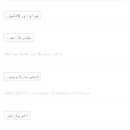
چراغ اور لالٹین۔
مکان کا حصہ۔
باڈی ہاؤسنگ اور فٹنگ جوائنٹ
ڈیلی ہارڈ ویئر۔
دروازے اور کھڑکی کے لوازمات۔
نام کی تختی
|
آٹو پارٹس۔