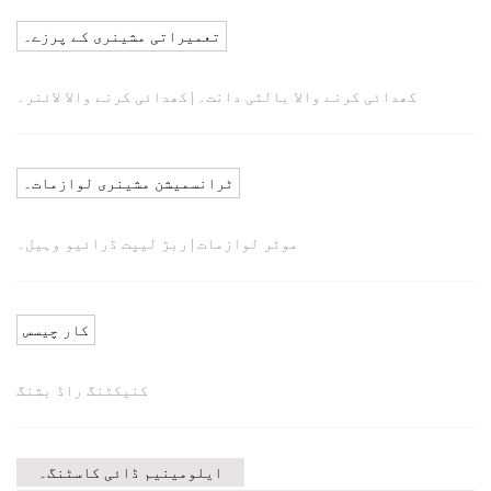
تعمیراتی مشینری کے پرزے۔
کھدائی کرنے والا بالٹی دانت۔
کھدائی کرنے والا لائنر۔
|
ٹرانسمیشن مشینری لوازمات۔
موٹر لوازمات
ربڑ لیپت ڈرائیو وہیل۔
|
کار چیسس
کنیکٹنگ راڈ بشنگ
ایلومینیم ڈائی کاسٹنگ۔