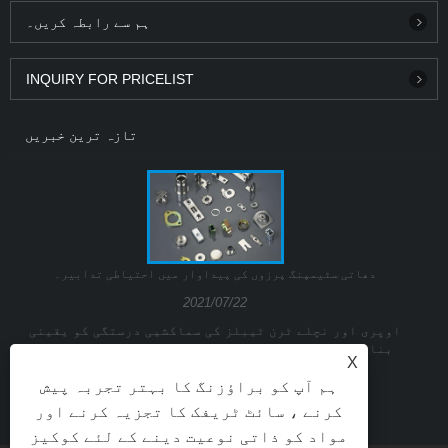
ہم سے رابطہ کریں۔
INQUIRY FOR PRICELIST
تازہ ترین خبریں
دھاتی سٹیمپنگ پرزوں کی پیداوار میں احتیاطی تدابیر۔
2021/07/22
اوپری اور نچلے ٹرن ٹیبلز کی سماکشیی درستگی کو یقینی
بنانے کے لیے باقاعدگی سے پنچ ٹرنٹیبل چیک کریں اور
X
سٹیمپنگ پرزز کا ڈائی ماؤنٹنگ بیس۔
ہم آپ کو براؤزنگ کا بہتر تجربہ پیش
کرنے ، سائٹ ٹریفک کا تجزیہ کرنے اور
مواد کو ذاتی نوعیت دینے کے لئے کوکیز