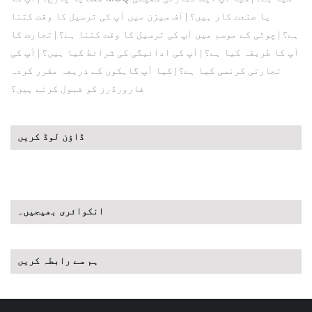
یا صنعت کار ہیں؟
آف سیزن میں آپ کی ترسیل کا وقت کتنا
|
ہے؟
چوٹی کے موسم میں آپ کی ترسیل کا وقت کتنا ہے؟
تجارت کا
|
|
آپ کا طریقہ کیا ہے؟
آپ کی ادائیگی کی شرائط کیا ہیں؟
آپ کی
|
|
تجارتی کرنسی کیا ہے؟
کیا آپ گاہکوں کے ذریعہ مقرر کردہ
|
فارورڈرز کو قبول کرتے ہیں؟
ڈاؤن لوڈ کریں
انکوائری بھیجیں۔
ہم سے رابطہ کریں