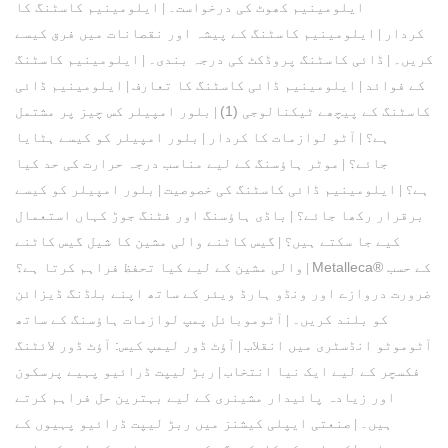
ایلومینیم کھوٹ کی درخواست۔
ایلومینیم کاسٹنگ کا
|
کردار
ایلومینیم کاسٹنگ کے پیشہ اور نقصانات میں فرق کیسے
|
کریں۔
ڈائی کاسٹنگ پروڈکٹ کی درجہ بندی۔
ایلومینیم کاسٹنگ
|
|
کے فوائد
ایلومینیم ڈائی کاسٹنگ کا تعارف
ایلومینیم ڈائی
|
|
کاسٹنگ کے پیچھے ٹیکنالوجی (1)
بلور امپیلر کس چیز پر مشتمل
|
ہے؟
آٹو لوازمات کا کردار
بلور امپیلر کو کیسے ہٹایا
|
|
جائے؟
موٹر ہاؤسنگ کے لیے مناسب درجہ حرارت کی حد کیا
|
ہے؟
ایلومینیم ڈائی کاسٹنگ کی خصوصیت
بلور امپیلر کو کیسے
|
|
برقرار رکھا جائے؟
باڈی ہاؤسنگ اور فٹنگ جوڑ کہاں استعمال
|
کیے جا سکتے ہیں؟
گیس کاٹنے والی مشین کا شیل گیس کاٹنے
|
Metalleca® کے حسب
والی مشین کے لیے کیا تحفظ فراہم کرتا ہے؟
|
ضرورت دروازے اور ونڈو ہارڈ ویئر کے ساتھ اپنے بلڈنگ ڈیزائن
کو بلند کریں۔
آٹوموبائل پمپ لوازمات ہاؤسنگ کے ساتھ
|
آٹوموٹو انڈسٹری میں انقلاب
آؤٹ ڈور لیمپ کیس: آؤٹ ڈور لائٹنگ
|
فکسچر کے لیے ایک نیا انتخاب
ربڑ لیپت ڈرائیو پہیے پرسکون
|
اور زیادہ پائیدار مشینری کے لیے بہترین حل فراہم کرتے
ہیں۔
صنعتی ایپلی کیشنز میں ربڑ لیپت ڈرائیو پہیوں کے
|