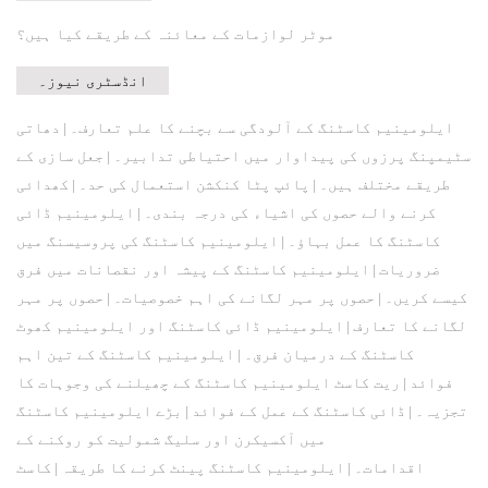
موٹر لوازمات کے معائنہ کے طریقے کیا ہیں؟
انڈسٹری نیوز۔
ایلومینیم کاسٹنگ کے آلودگی سے بچنے کا علم تعارف۔
دھاتی
|
سٹیمپنگ پرزوں کی پیداوار میں احتیاطی تدابیر۔
جعل سازی کے
|
طریقے مختلف ہیں۔
پائپ پٹا کنکشن استعمال کی حد۔
کھدائی
|
|
کرنے والے حصوں کی اشیاء کی درجہ بندی۔
ایلومینیم ڈائی
|
کاسٹنگ کا عمل بہاؤ۔
ایلومینیم کاسٹنگ کی پروسیسنگ میں
|
ضروریات
ایلومینیم کاسٹنگ کے پیشہ اور نقصانات میں فرق
|
کیسے کریں۔
حصوں پر مہر لگانے کی اہم خصوصیات۔
حصوں پر مہر
|
|
لگانے کا تعارف
ایلومینیم ڈائی کاسٹنگ اور ایلومینیم کھوٹ
|
کاسٹنگ کے درمیان فرق۔
ایلومینیم کاسٹنگ کے تین اہم
|
فوائد
ریت کاسٹ ایلومینیم کاسٹنگ کے چھیلنے کی وجوہات کا
|
تجزیہ۔
ڈائی کاسٹنگ کے عمل کے فوائد
بڑے ایلومینیم کاسٹنگ
|
|
میں آکسیکرن اور سلیگ شمولیت کو روکنے کے
اقدامات۔
ایلومینیم کاسٹنگ پینٹ کرنے کا طریقہ
کاسٹ
|
|