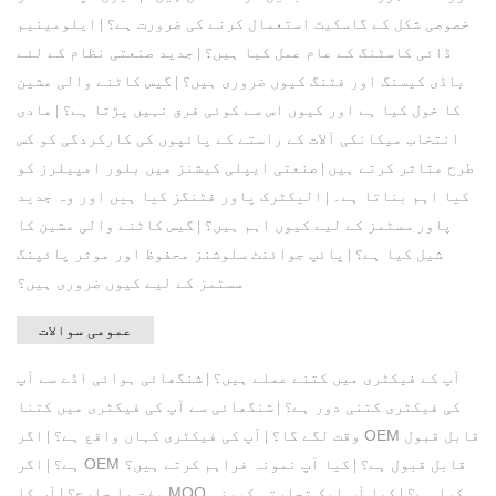
خصوصی شکل کے گاسکیٹ استعمال کرنے کی ضرورت ہے؟
ایلومینیم
|
ڈائی کاسٹنگ کے عام عمل کیا ہیں؟
جدید صنعتی نظام کے لئے
|
باڈی کیسنگ اور فٹنگ کیوں ضروری ہیں؟
گیس کاٹنے والی مشین
|
کا خول کیا ہے اور کیوں اس سے کوئی فرق نہیں پڑتا ہے؟
مادی
|
انتخاب میکانکی آلات کے راستے کے پائپوں کی کارکردگی کو کس
طرح متاثر کرتے ہیں
صنعتی ایپلی کیشنز میں بلور امپیلرز کو
|
کیا اہم بناتا ہے۔
الیکٹرک پاور فٹنگز کیا ہیں اور وہ جدید
|
پاور سسٹمز کے لیے کیوں اہم ہیں؟
گیس کاٹنے والی مشین کا
|
شیل کیا ہے؟
پائپ جوائنٹ سلوشنز محفوظ اور موثر پائپنگ
|
سسٹمز کے لیے کیوں ضروری ہیں؟
عمومی سوالات
آپ کے فیکٹری میں کتنے عملے ہیں؟
شنگھائی ہوائی اڈے سے آپ
|
کی فیکٹری کتنی دور ہے؟
شنگھائی سے آپ کی فیکٹری میں کتنا
|
وقت لگے گا؟
آپ کی فیکٹری کہاں واقع ہے؟
اگر OEM قابل قبول
|
|
اگر OEM قابل قبول ہے؟
کیا آپ نمونہ فراہم کرتے ہیں؟
ہے؟
|
|
آپ کا MOQ کیا ہے؟
کیا آپ ایک تجارتی کمپنی
مفت یا چارج؟
|
|