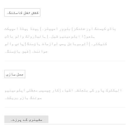
کشش ثقل کاسٹنگ۔
باڈی کیسنگ اور فٹنگز
بلوور امپیلر۔
ہینڈ ہیلڈ امپیکٹ
|
|
ہتھوڑا ایلومینیم شیل۔
ہائیڈرولک والو باڈی
|
کنیکٹر۔
آٹوموبائل پمپ لوازمات ہاؤسنگ
پائپ والو
|
|
جوائنٹ۔
فین ہاؤسنگ۔
|
جعل سازی
الیکٹرک پاور کی متعلقہ اشیاء
کار چیسیس معطلی ایلومینیم
|
سوئنگ بازو بریکٹ۔
مشینری کے پرزے۔